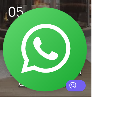
05
CRÉATION DE SPÉCIFICATIONS POUR
LES MEUBLES ET MATÉRIAUX
FÉLICITATIONS ! VOUS
ÊTES PRÊT À METTRE EN
ŒUVRE LE PROJET.
Notre vie en photos