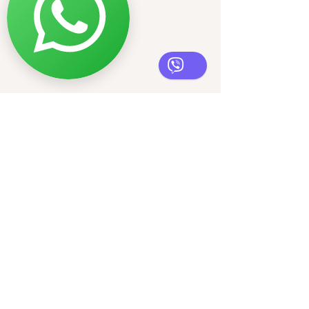
Herceg Novi, Montenegro
NORDIC DESIGN DOO
PIB
03672590
Reg. broj 51240575
infonordicdesignstudio@gmail.co
m
+382 68795477
Contact us
First name
*
Email
*